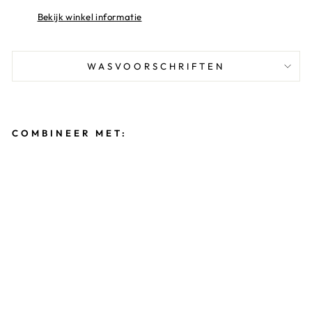
Bekijk winkel informatie
WASVOORSCHRIFTEN
COMBINEER MET:
T
U
R
N
P
A
K
J
E
B
I