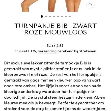
CLOSE
(ESC)
TURNPAKJE BIBI ZWART
ROZE MOUWLOOS
Prijs
€57,50
Inclusief BTW,
verzending
berekend bij afrekenen.
Dit exclusieve lekker zittende turnpakje Bibi is
gemaakt van mystic glitter stof en is er nu ook in de
kleuren zwart met roze. De rest van het turnpakje is
gemaakt van gaas met een kleurverloop van zwart
naar roze ombre. Het lijfje is voorzien van een nude
kleurige onderlaag waardoor het turnpakje niet
doorschijnt. De crystal steentjes zijn in de kleur AB en
kleuren mee als je beweegt. Perfecte eyecatcher om
stralend voor de dag te komen tijdens de wedstrijden,