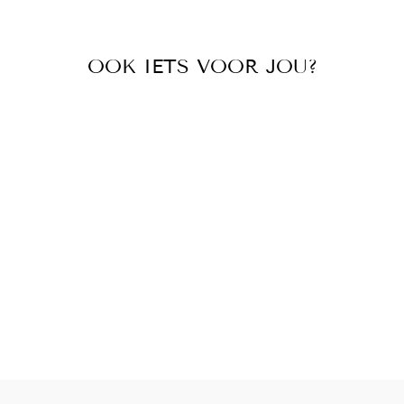
OOK IETS VOOR JOU?
TURNPAKJE BIBI
ZWART ROZE
MOUWLOOS
€57,50