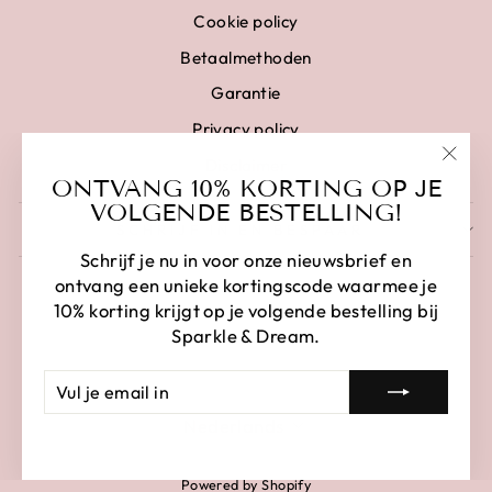
Cookie policy
Betaalmethoden
Garantie
Privacy policy
Disclaimer
"Clo
ONTVANG 10% KORTING OP JE
(esc)
VOLGENDE BESTELLING!
SCHRIJF IN EN BESPAAR
Schrijf je nu in voor onze nieuwsbrief en
ontvang een unieke kortingscode waarmee je
10% korting krijgt op je volgende bestelling bij
Sparkle & Dream.
VUL
AANMELDEN
JE
LANGUAGE
EMAIL
Nederlands
IN
Powered by Shopify