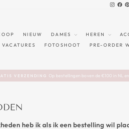
Instag
Fa
KOOP
NIEUW
DAMES
HEREN
AC
VACATURES
FOTOSHOOT
PRE-ORDER 
Op bestellingen boven de €100 in NL e
ATIS VERZENDING
Pause
slideshow
ODEN
eden heb ik als ik een bestelling wil pla