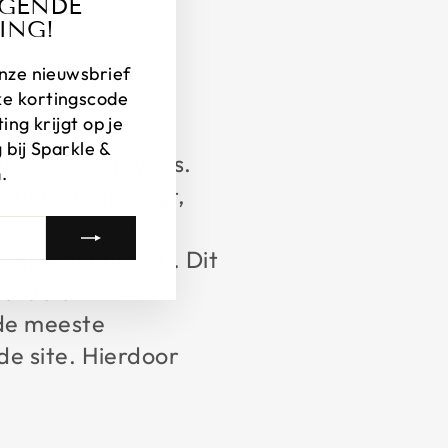
LGENDE
(esc)"
ING!
 onze nieuwsbrief
ke kortingscode
ng krijgt op je
 bij Sparkle &
oonlijke gegevens.
.
count raadpleegt,
vers. Gegevens
L-certificaat’. Dit
eerde en
 de meeste
de site. Hierdoor