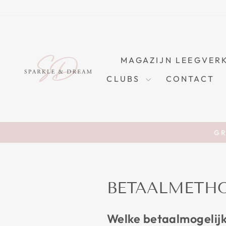
Skip
to
content
MAGAZIJN LEEGVER
CLUBS
CONTACT
GR
BETAALMETH
Welke betaalmogelijkh