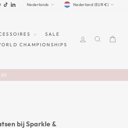
CURRENCY
LANGUAGE
ram
cebook
Pinterest
TikTok
LinkedIn
Nederland (EUR €)
Nederlands
CESSOIRES
SALE
LOG IN
ZOEKEN
WI
WORLD CHAMPIONSHIPS
n BE
atsen bij Sparkle &