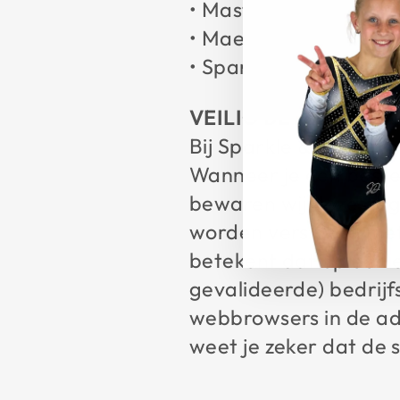
• Mastercard
• Maestro
• Sparkle & Dream c
VEILIG BETALEN
Bij Sparkle & Dream g
Wanneer je een beste
bewaren wij deze geg
worden verstuurd met
betekent dat op een e
gevalideerde) bedrijf
webbrowsers in de adr
weet je zeker dat de 