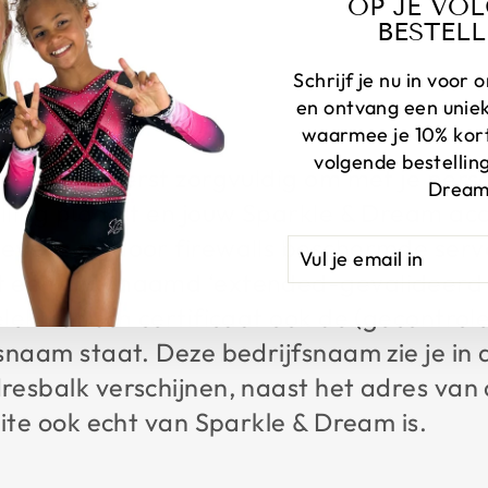
OP JE VO
BESTELL
adeaukaart
Schrijf je nu in voor
en ontvang een unie
waarmee je 10% korti
volgende bestelling
aan we uiterst zorgvuldig om met je pers
Dream
lling plaatst en jouw Sparkle & Dream ac
evens op door firewalls beschermde ser
VUL
AANMELDEN
JE
 een zogenaamd ‘extended-gevalideerd SS
EMAIL
IN
lektronisch certificaat ook de (gecontrol
snaam staat. Deze bedrijfsnaam zie je in
esbalk verschijnen, naast het adres van 
site ook echt van Sparkle & Dream is.