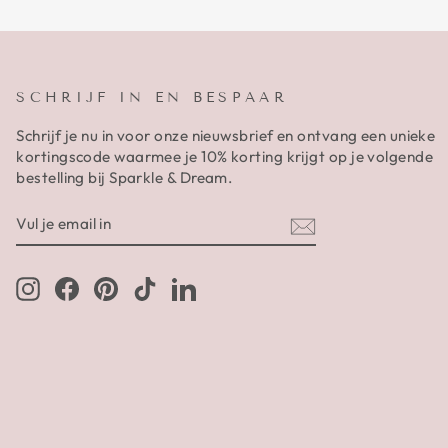
SCHRIJF IN EN BESPAAR
Schrijf je nu in voor onze nieuwsbrief en ontvang een unieke
kortingscode waarmee je 10% korting krijgt op je volgende
bestelling bij Sparkle & Dream.
VUL
AANMELDEN
JE
EMAIL
IN
Instagram
Facebook
Pinterest
TikTok
LinkedIn