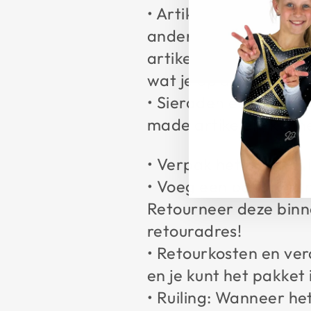
• Artikelen uit de sa
andere maat (retourko
artikel of de nieuwe 
wat je op dat moment
• Sieraden en gepers
made artikelen, kunn
• Verpak het product
• Voeg een papiertje
Retourneer deze binn
retouradres!
• Retourkosten en ver
en je kunt het pakket 
• Ruiling: Wanneer h