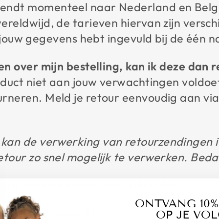
endt momenteel naar Nederland en Belgi
reldwijd, de tarieven hiervan zijn verschil
je jouw gegevens hebt ingevuld bij de één n
ben over mijn bestelling, kan ik deze dan 
roduct niet aan jouw verwachtingen voldoet
rneren. Meld je retour eenvoudig aan via
kan de verwerking van retourzendingen i
etour zo snel mogelijk te verwerken. Beda
aantal voorwaarden aan verbonden:
ONTVANG 10%
edragen/ongebruikt
OP JE VO