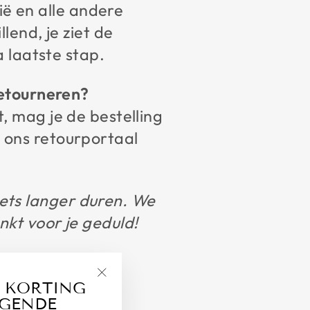
ë en alle andere
lend, je ziet de
a laatste stap.
retourneren?
, mag je de bestelling
 ons retourportaal
ets langer duren. We
nkt voor je geduld!
 KORTING
"Close
LGENDE
(esc)"