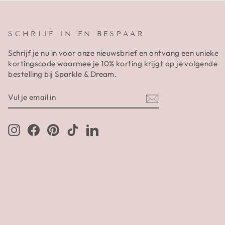
SCHRIJF IN EN BESPAAR
Schrijf je nu in voor onze nieuwsbrief en ontvang een unieke
kortingscode waarmee je 10% korting krijgt op je volgende
bestelling bij Sparkle & Dream.
VUL
AANMELDEN
JE
EMAIL
IN
Instagram
Facebook
Pinterest
TikTok
LinkedIn