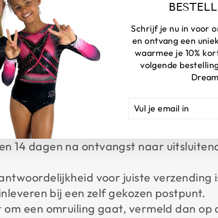
BESTELL
le en aanbiedingen mogen alleen geruild w
sten zijn hierbij voor jou, opnieuw verze
Schrijf je nu in voor
maat nemen wij éénmalig voor onze rekening
en ontvang een unie
waarmee je 10% korti
 mooi vindt, ontvang je een cadeaubon v
volgende bestelling
onaliseerde bedrukte artikelen en op ma
Dream
en helaas NIET retour gestuurd worden.
VUL
AANMELDEN
JE
 in de ORIGINELE verpakking en pak hem m
EMAIL
 met daarop je bestel nummer toe aan jou
IN
en 14 dagen na ontvangst naar uitsluite
antwoordelijkheid voor juiste verzending 
inleveren bij een zelf gekozen postpunt.
et om een omruiling gaat, vermeld dan o