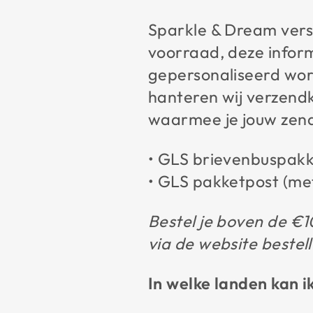
Sparkle & Dream vers
voorraad, deze informa
gepersonaliseerd wor
hanteren wij verzendk
waarmee je jouw zend
• GLS brievenbuspakke
• GLS pakketpost (met
Bestel je boven de €1
via de website bestel
In welke landen kan i