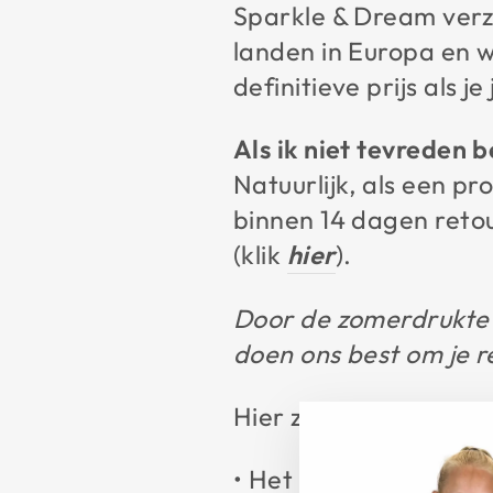
Sparkle & Dream verz
landen in Europa en we
definitieve prijs als 
Als ik niet tevreden 
Natuurlijk, als een p
binnen 14 dagen retou
(klik
hier
).
Door de zomerdrukte 
doen ons best om je r
Hier zitten wel een 
• Het product is ong