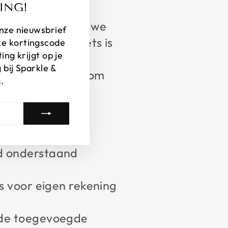
ING!
orden voor een
nden van het nieuwe
 onze nieuwsbrief
). Indien er niets is
ke kortingscode
ng krijgt op je
an ons.
 bij Sparkle &
at gemaakte custom
.
et zorg in!
w retourzending.
nd onderstaand
is voor eigen rekening
p de toegevoegde