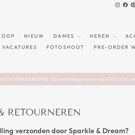
Instag
Fa
KOOP
NIEUW
DAMES
HEREN
AC
VACATURES
FOTOSHOOT
PRE-ORDER 
Op bestellingen boven de €100 in NL e
ATIS VERZENDING
Pause
slideshow
& RETOURNEREN
lling verzonden door Sparkle & Dream?