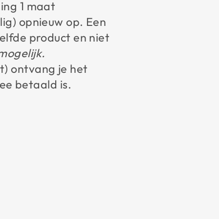
ling 1 maat
alig) opnieuw op. Een
elfde product en niet
mogelijk.
t) ontvang je het
e betaald is.