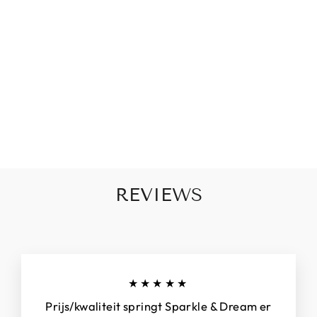
S
PI
RI
T
€18,95
REVIEWS
★★★★★
Prijs/kwaliteit springt Sparkle & Dream er