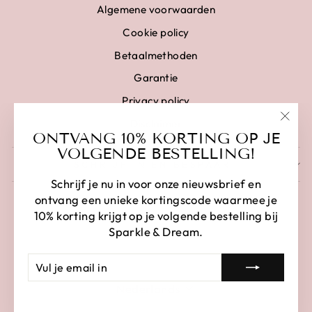
Algemene voorwaarden
Cookie policy
Betaalmethoden
Garantie
Privacy policy
Disclaimer
"Clo
ONTVANG 10% KORTING OP JE
(esc)
VOLGENDE BESTELLING!
SCHRIJF IN EN BESPAAR
Schrijf je nu in voor onze nieuwsbrief en
ontvang een unieke kortingscode waarmee je
10% korting krijgt op je volgende bestelling bij
Sparkle & Dream.
VUL
AANMELDEN
JE
LANGUAGE
EMAIL
Nederlands
IN