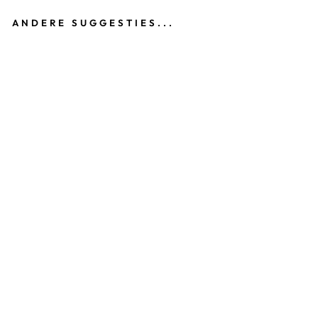
ANDERE SUGGESTIES...
B
O
E
K
T
U
R
N
T
O
P
P
E
RS
2
-
T
E
A
M