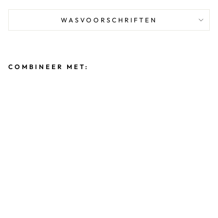
WASVOORSCHRIFTEN
COMBINEER MET:
T
U
R
N
P
A
K
J
E
E
L
I
N
E