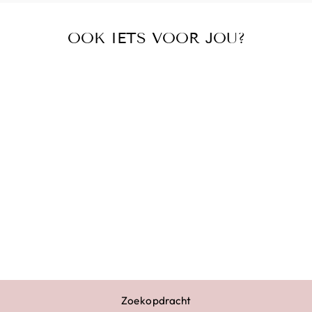
OOK IETS VOOR JOU?
TURNPAKJE
ELINE ZWART
LICHTBLAUW
€89,95
Zoekopdracht