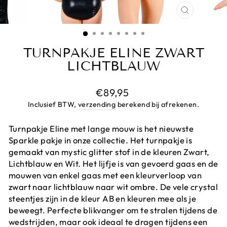
CLOSE
(ESC)
TURNPAKJE ELINE ZWART
LICHTBLAUW
Prijs
€89,95
Inclusief BTW,
verzending
berekend bij afrekenen.
Turnpakje Eline met lange mouw is het nieuwste
Sparkle pakje in onze collectie. Het turnpakje is
gemaakt van mystic glitter stof in de kleuren Zwart,
Lichtblauw en Wit. Het lijfje is van gevoerd gaas en de
mouwen van enkel gaas met een kleurverloop van
zwart naar lichtblauw naar wit ombre. De vele crystal
steentjes zijn in de kleur AB en kleuren mee als je
beweegt. Perfecte blikvanger om te stralen tijdens de
wedstrijden, maar ook ideaal te dragen tijdens een