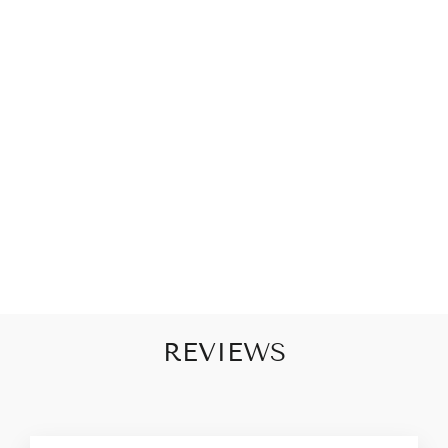
LI
C
H
T
R
O
Z
E
€16,95
REVIEWS