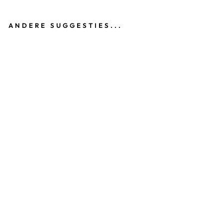
ANDERE SUGGESTIES...
D
RI
N
K
FL
E
S
S
T
AI
N
L
E
SS
S
T
E
E
L