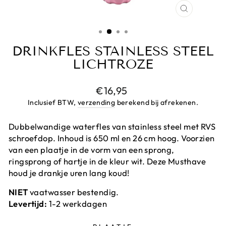
CLOSE
(ESC)
DRINKFLES STAINLESS STEEL
LICHTROZE
Prijs
€16,95
Inclusief BTW,
verzending
berekend bij afrekenen.
Dubbelwandige waterfles van stainless steel met RVS
schroefdop. Inhoud is 650 ml en 26 cm hoog. Voorzien
van een plaatje in de vorm van een sprong,
ringsprong of hartje in de kleur wit. Deze Musthave
houd je drankje uren lang koud!
NIET
vaatwasser bestendig.
Levertijd:
1-2 werkdagen