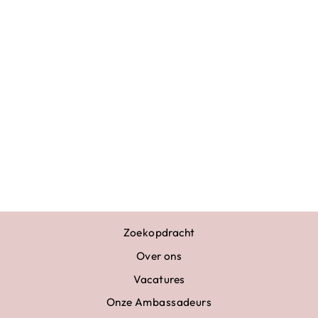
DRINKFLES
STAINLESS
STEEL
LICHTROZE
€16,95
Zoekopdracht
Over ons
Vacatures
Onze Ambassadeurs