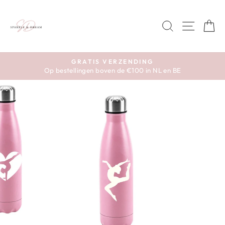
Skip
to
ZOEKEN
SITE 
W
content
GRATIS VERZENDING
Op bestellingen boven de €100 in NL en BE
Pause
slideshow