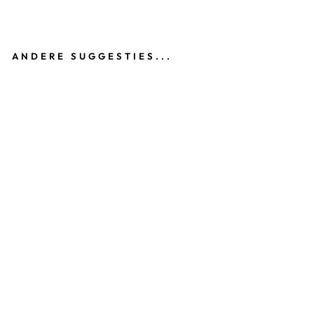
ANDERE SUGGESTIES...
H
A
A
RS
T
RI
K
B
L
A
U
W
Z
W
A
R
T