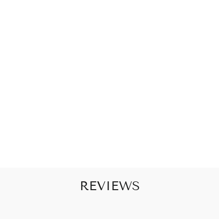
A
B
S
T
E
E
N
TJ
E
S
€10,95
REVIEWS