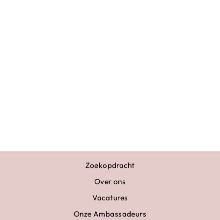
HAARSTRIK
BLAUW ZWART
AB STEENTJES
€10,95
Zoekopdracht
Over ons
Vacatures
Onze Ambassadeurs