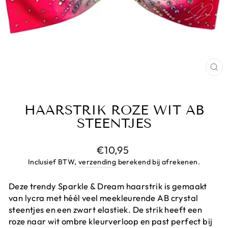
CL
(E
HAARSTRIK ROZE WIT AB
STEENTJES
Prijs
€10,95
Inclusief BTW,
verzending
berekend bij afrekenen.
Deze trendy Sparkle & Dream haarstrik is gemaakt
van lycra met héél veel meekleurende AB crystal
steentjes en een zwart elastiek. De strik heeft een
roze naar wit ombre kleurverloop en past perfect bij