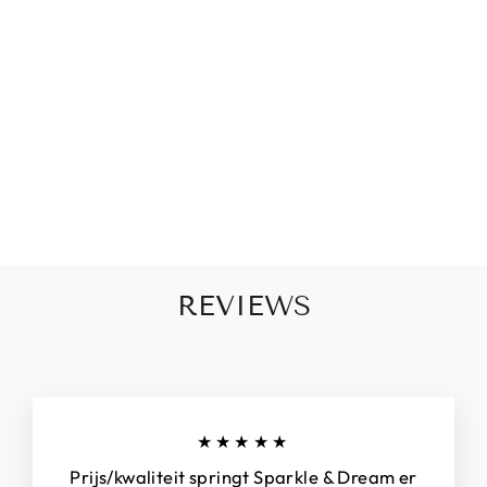
N
TJ
E
S
€10,95
REVIEWS
★★★★★
Prijs/kwaliteit springt Sparkle & Dream er