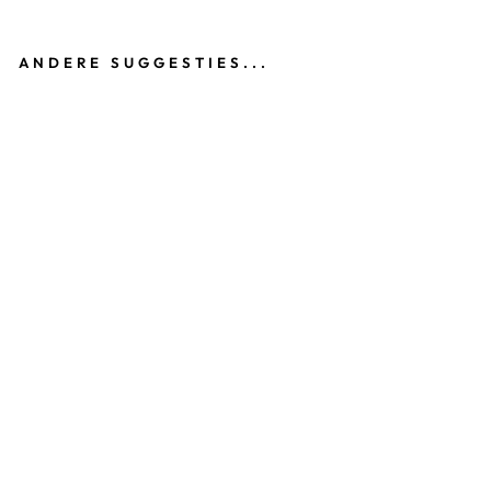
ANDERE SUGGESTIES...
H
A
A
RS
T
RI
K
R
O
Z
E
W
IT
A
B
S
T
E
E