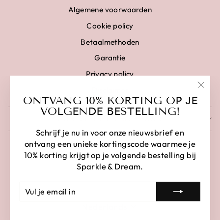
Algemene voorwaarden
Cookie policy
Betaalmethoden
Garantie
Privacy policy
Disclaimer
"Clo
ONTVANG 10% KORTING OP JE
(esc)
VOLGENDE BESTELLING!
SCHRIJF IN EN BESPAAR
Schrijf je nu in voor onze nieuwsbrief en
ontvang een unieke kortingscode waarmee je
10% korting krijgt op je volgende bestelling bij
Sparkle & Dream.
VUL
AANMELDEN
JE
LANGUAGE
EMAIL
Nederlands
IN