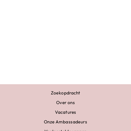
HAARSTRIK
ROZE ZWART AB
STEENTJES
€10,95
Zoekopdracht
Over ons
Vacatures
Onze Ambassadeurs