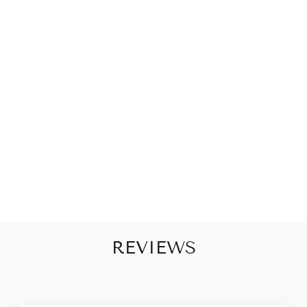
B
S
T
E
E
N
TJ
E
S
€10,95
REVIEWS