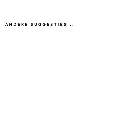
ANDERE SUGGESTIES...
H
A
A
RS
T
RI
K
R
O
Z
E
Z
W
A
R
T
A