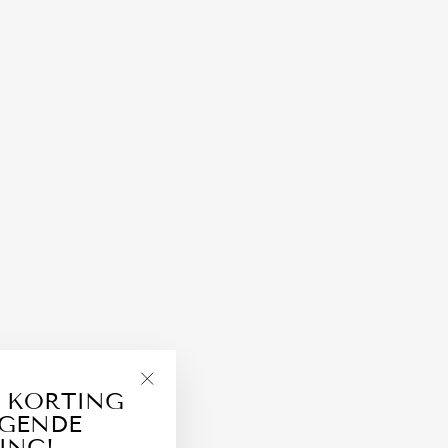
 KORTING
"Close
LGENDE
(esc)"
ING!