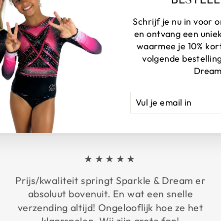
Schrijf je nu in voor
en ontvang een unie
waarmee je 10% korti
volgende bestelling
Dream
REVIEWS
VUL
AANMELDEN
JE
EMAIL
IN
★★★★★
Prijs/kwaliteit springt Sparkle & Dream er
absoluut bovenuit. En wat een snelle
verzending altijd! Ongelooflijk hoe ze het