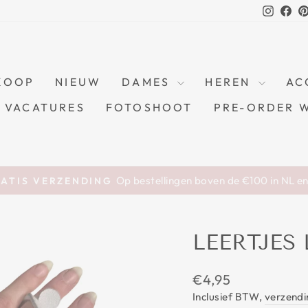
Instag
Fa
KOOP
NIEUW
DAMES
HEREN
AC
VACATURES
FOTOSHOOT
PRE-ORDER 
Op bestellingen boven de €100 in NL e
ATIS VERZENDING
Pause
slideshow
LEERTJES
Prijs
€4,95
Inclusief BTW,
verzendi