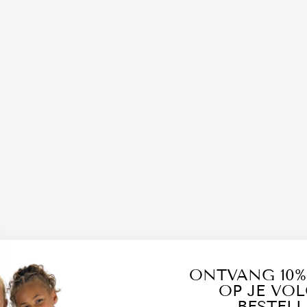
O
C
K
E
R
S
L
I
C
H
T
B
L
A
U
W
€4,95
ONTVANG 10%
OP JE VO
BESTELL