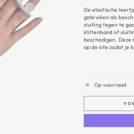
De elastische leertj
gebruiken als besch
sluiting tegen te g
klittenband of sluit
beschadigen. Deze m
op de site zodat je
Op voorraad
VO