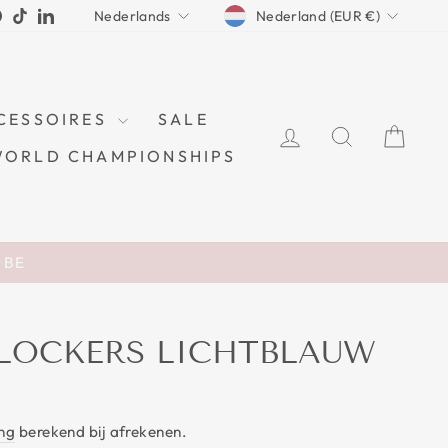
CURRENCY
LANGUAGE
ram
cebook
Pinterest
TikTok
LinkedIn
Nederland (EUR €)
Nederlands
CESSOIRES
SALE
LOG IN
ZOEKEN
WI
WORLD CHAMPIONSHIPS
n BE
 LOCKERS LICHTBLAUW
ng
berekend bij afrekenen.