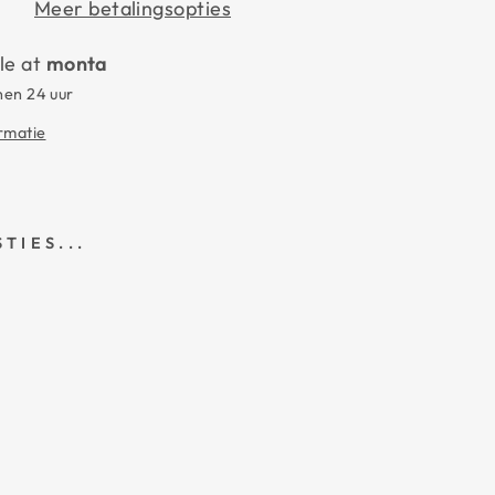
Meer betalingsopties
le at
monta
nen 24 uur
ormatie
TIES...