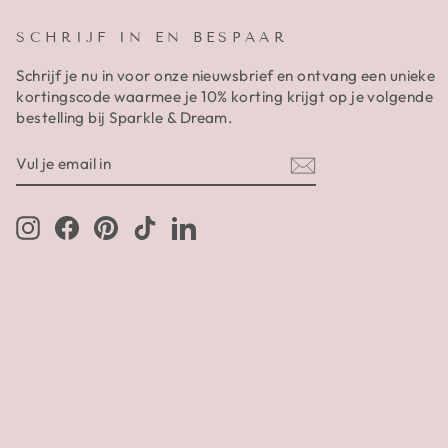
SCHRIJF IN EN BESPAAR
Schrijf je nu in voor onze nieuwsbrief en ontvang een unieke
kortingscode waarmee je 10% korting krijgt op je volgende
bestelling bij Sparkle & Dream.
VUL
AANMELDEN
JE
EMAIL
IN
Instagram
Facebook
Pinterest
TikTok
LinkedIn