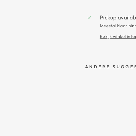
Pickup availab
Meestal klaar bin
Bekijk winkel inf
ANDERE SUGGES
L
E
E
R
T
J
E
S
L