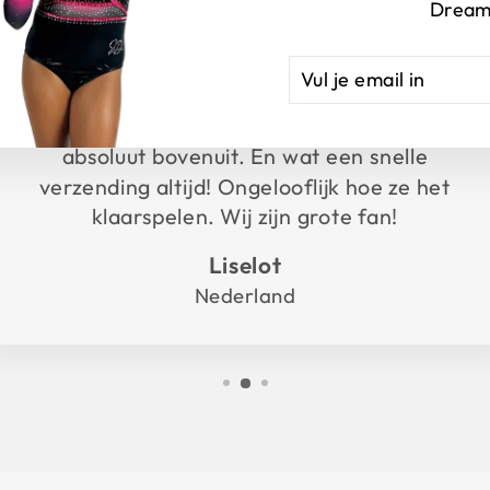
Dream
VUL
AANMELDEN
★★★★★
JE
EMAIL
Prijs/kwaliteit springt Sparkle & Dream er
IN
absoluut bovenuit. En wat een snelle
verzending altijd! Ongelooflijk hoe ze het
klaarspelen. Wij zijn grote fan!
Liselot
Nederland