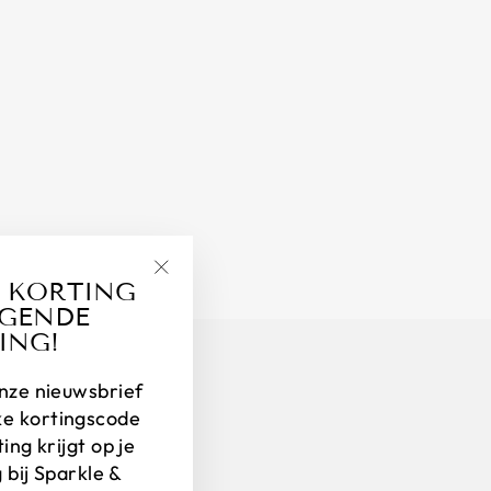
 KORTING
"Close
LGENDE
(esc)"
ING!
 onze nieuwsbrief
ke kortingscode
ng krijgt op je
 bij Sparkle &