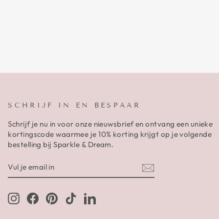
SCHRIJF IN EN BESPAAR
Schrijf je nu in voor onze nieuwsbrief en ontvang een unieke
kortingscode waarmee je 10% korting krijgt op je volgende
bestelling bij Sparkle & Dream.
VUL
AANMELDEN
JE
EMAIL
IN
Instagram
Facebook
Pinterest
TikTok
LinkedIn