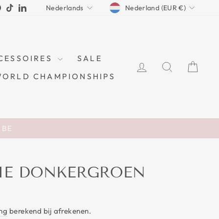
CURRENCY
LANGUAGE
ram
cebook
Pinterest
TikTok
LinkedIn
Nederland (EUR €)
Nederlands
CESSOIRES
SALE
LOG IN
ZOEKEN
WI
WORLD CHAMPIONSHIPS
n BE
IE DONKERGROEN
ng
berekend bij afrekenen.