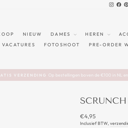
Instag
Fa
KOOP
NIEUW
DAMES
HEREN
AC
VACATURES
FOTOSHOOT
PRE-ORDER 
Op bestellingen boven de €100 in NL e
ATIS VERZENDING
Pause
slideshow
SCRUNCH
Prijs
€4,95
Inclusief BTW,
verzendi