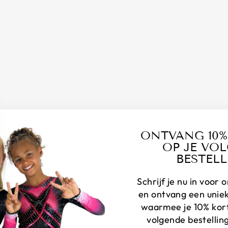
O
E
N
€4,95
ONTVANG 10%
OP JE VO
BESTELL
Schrijf je nu in voor
REVIEWS
en ontvang een unie
waarmee je 10% korti
volgende bestelling