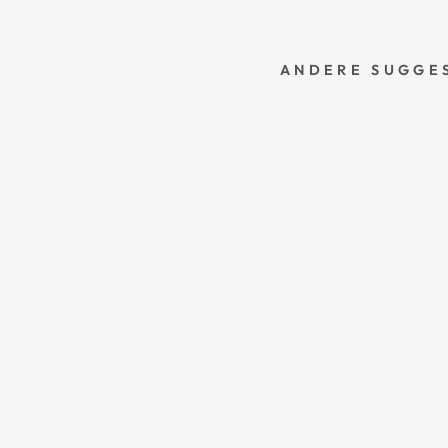
ANDERE SUGGES
S
C
R
U
N
C
H
I
E
D
O
N
K
E
R
G
R