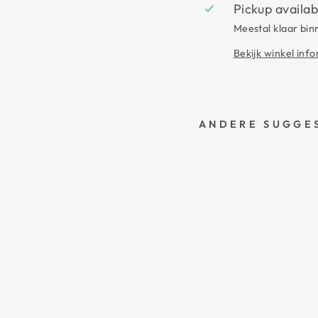
Pickup availab
Meestal klaar bin
Bekijk winkel inf
ANDERE SUGGES
S
C
R
U
N
C
H
I
E
R
O
Y