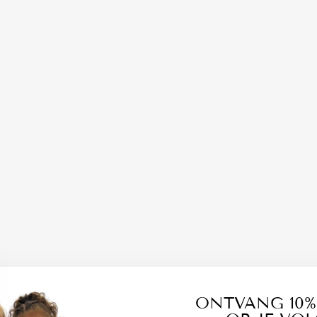
A
L
B
L
A
U
W
A
B
S
T
E
E
N
T
J
E
S
€6,95
ONTVANG 10%