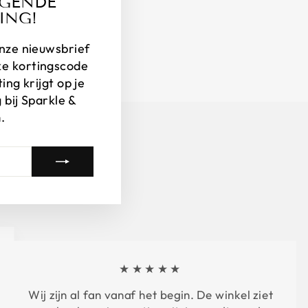
LGENDE
(esc)"
ING!
 onze nieuwsbrief
ke kortingscode
ng krijgt op je
 bij Sparkle &
.
★★★★★
Wij zijn al fan vanaf het begin. De winkel ziet