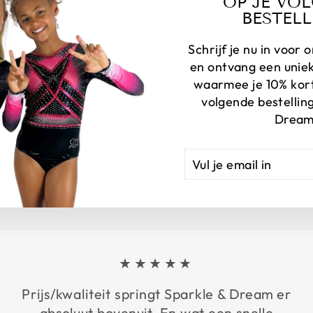
OP JE VO
BESTELL
Schrijf je nu in voor
en ontvang een unie
waarmee je 10% korti
volgende bestelling
Dream
VUL
AANMELDEN
REVIEWS
JE
EMAIL
IN
★★★★★
Prijs/kwaliteit springt Sparkle & Dream er