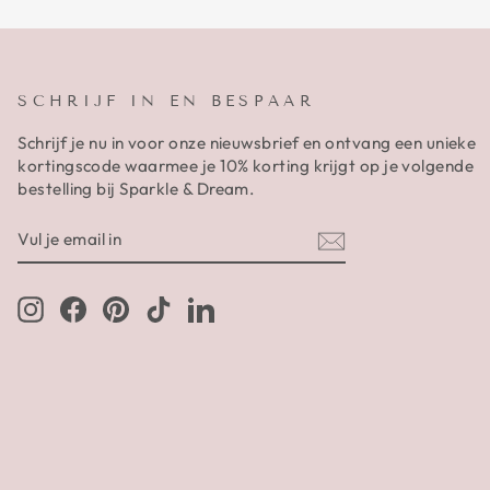
SCHRIJF IN EN BESPAAR
Schrijf je nu in voor onze nieuwsbrief en ontvang een unieke
kortingscode waarmee je 10% korting krijgt op je volgende
bestelling bij Sparkle & Dream.
VUL
AANMELDEN
JE
EMAIL
IN
Instagram
Facebook
Pinterest
TikTok
LinkedIn