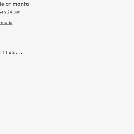
le at
monta
nen 24 uur
ormatie
TIES...