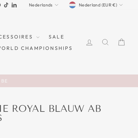
CURRENCY
LANGUAGE
ram
cebook
Pinterest
TikTok
LinkedIn
Nederland (EUR €)
Nederlands
CESSOIRES
SALE
LOG IN
ZOEKEN
WI
WORLD CHAMPIONSHIPS
n BE
E ROYAL BLAUW AB
S