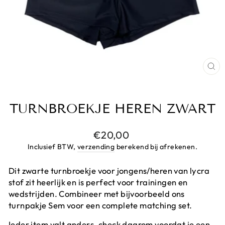
CL
(E
TURNBROEKJE HEREN ZWART
Prijs
€20,00
Inclusief BTW,
verzending
berekend bij afrekenen.
Dit zwarte turnbroekje voor jongens/heren van lycra
stof zit heerlijk en is perfect voor trainingen en
wedstrijden. Combineer met bijvoorbeeld ons
turnpakje Sem voor een complete matching set.
Ieder item valt anders, check daarom voordat je een