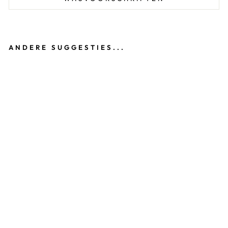
ANDERE SUGGESTIES...
T
U
R
N
B
R
O
E
K
JE
H
E
R
E
N
Z
W