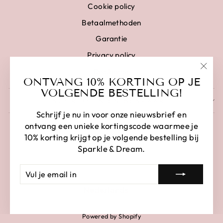
Cookie policy
Betaalmethoden
Garantie
Privacy policy
Disclaimer
"Clo
ONTVANG 10% KORTING OP JE
(esc)
VOLGENDE BESTELLING!
SCHRIJF IN EN BESPAAR
Schrijf je nu in voor onze nieuwsbrief en
ontvang een unieke kortingscode waarmee je
10% korting krijgt op je volgende bestelling bij
Sparkle & Dream.
VUL
AANMELDEN
JE
LANGUAGE
EMAIL
Nederlands
IN
Powered by Shopify