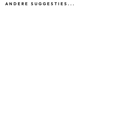
ANDERE SUGGESTIES...
T
U
R
N
B
R
O
E
K
JE
M
Y
S
TI
C
Z
W
A
R
T
€18,95