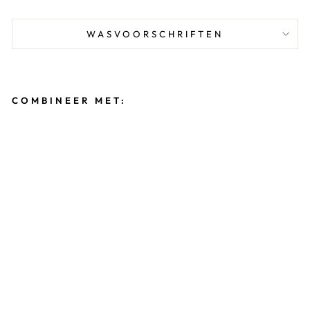
WASVOORSCHRIFTEN
COMBINEER MET:
T
U
R
N
P
A
K
J
E
D
A
A
N
T