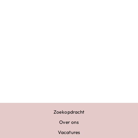
TURNPAKJE
DAANTJE ZWART
ROZE
€79,95
Zoekopdracht
Over ons
Vacatures