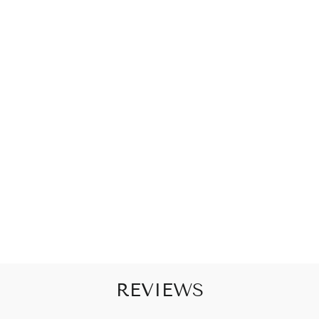
J
E
Z
W
A
R
T
R
O
Z
E
€79,95
REVIEWS