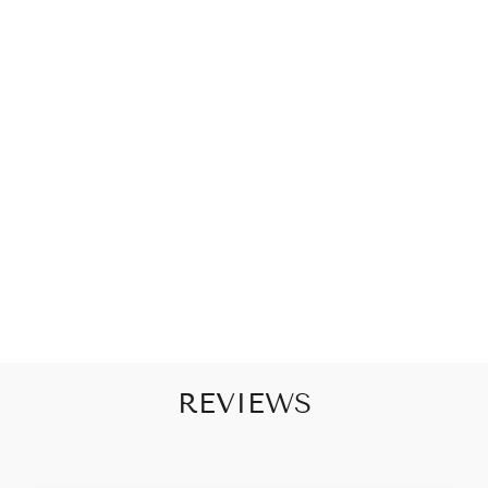
E
N
S
E
M
R
O
O
D
€49,50
REVIEWS