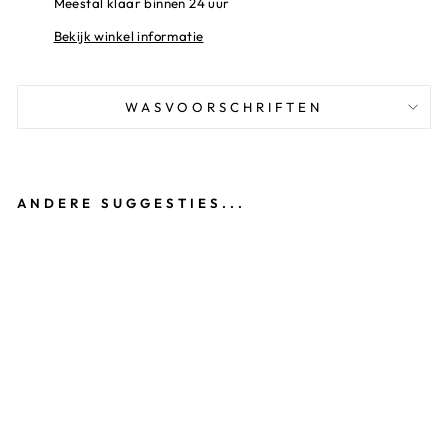
Meestal klaar binnen 24 uur
Bekijk winkel informatie
WASVOORSCHRIFTEN
ANDERE SUGGESTIES...
T
U
R
N
P
A
K
JE
H
E
R