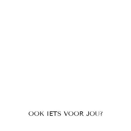
N
A
B
L
A
U
W
P
A
A
R
S
€55,00
OOK IETS VOOR JOU?