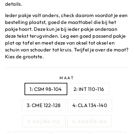
details.
Ieder pakje valt anders, check daarom voordat je een
bestelling plaatst, goed de maattabel die bij het
pakje hoort. Deze kun je bij ieder pakje onderaan
deze tekst terugvinden. Leg een goed passend pakje
plat op tafel en meet deze van oksel tot oksel en
schuin van schouder tot kruis. Twijfel je over de maat?
Kies de grootste.
MAAT
1: CSM 98-104
2: INT 110-116
3: CME 122-128
4: CLA 134-140
5: AXS 146-152
6: ASM 158-164