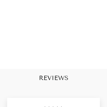
TURNPAKJE
LUNA BLAUW
PAARS
€55,00
REVIEWS