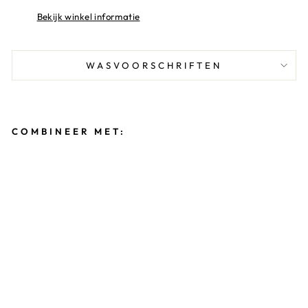
Bekijk winkel informatie
WASVOORSCHRIFTEN
COMBINEER MET:
T
U
R
N
P
A
K
J
E
L
U