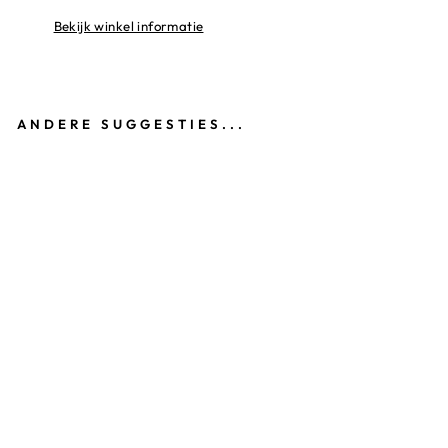
Bekijk winkel informatie
ANDERE SUGGESTIES...
S
P
O
R
TT
A
S
S
A
N
N
E
€29,95