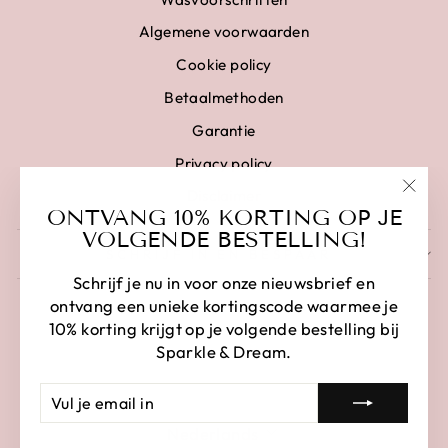
Algemene voorwaarden
Cookie policy
Betaalmethoden
Garantie
Privacy policy
Disclaimer
"Clo
ONTVANG 10% KORTING OP JE
(esc)
VOLGENDE BESTELLING!
SCHRIJF IN EN BESPAAR
Schrijf je nu in voor onze nieuwsbrief en
ontvang een unieke kortingscode waarmee je
10% korting krijgt op je volgende bestelling bij
Sparkle & Dream.
VUL
AANMELDEN
JE
LANGUAGE
EMAIL
Nederlands
IN