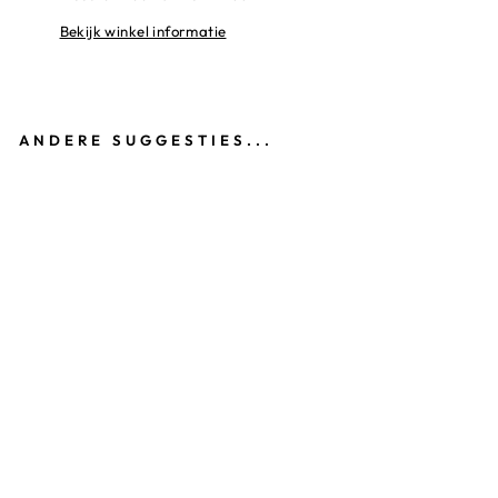
Bekijk winkel informatie
ANDERE SUGGESTIES...
S
P
O
R
TT
A
S
V
E
R
A
A
C
R
O