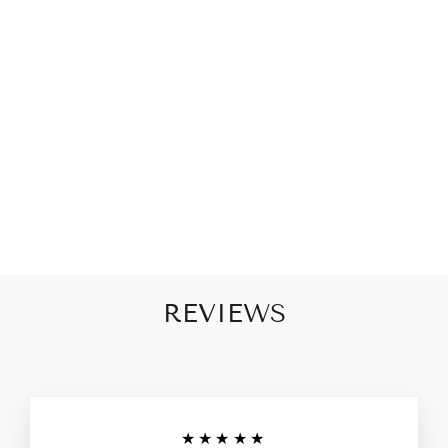
P
L
A
AT
JE
S
€27,95
REVIEWS
★★★★★