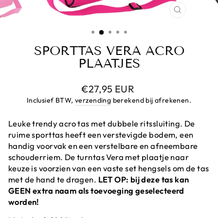
CLOSE
(ESC)
SPORTTAS VERA ACRO
PLAATJES
Prijs
€27,95 EUR
Inclusief BTW,
verzending
berekend bij afrekenen.
Leuke trendy acro tas met dubbele ritssluiting. De
ruime sporttas heeft een verstevigde bodem, een
handig voorvak en een verstelbare en afneembare
schouderriem. De turntas Vera met plaatje naar
keuze is voorzien van een vaste set hengsels om de tas
met de hand te dragen.
LET OP: bij deze tas kan
GEEN extra naam als toevoeging geselecteerd
worden!