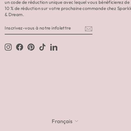
un code de réduction unique avec lequel vous bénéficierez de
10 % de réduction sur votre prochaine commande chez Sparkl
& Dream.
INSCRIVEZ-
S'INSCRIRE
VOUS
À
NOTRE
INFOLETTRE
Instagram
Facebook
Pinterest
TikTok
LinkedIn
LANGUE
Français