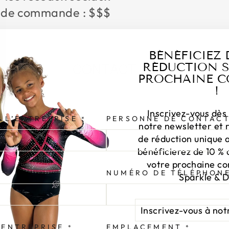
 de commande : $$$
BÉNÉFICIEZ 
RÉDUCTION S
CONTACT US
PROCHAINE 
!
Leave your message and we'll get back to you shortly.
Inscrivez-vous dès
 L’ENTREPRISE
PERSONNE DE CONTAC
*
notre newsletter et 
de réduction unique 
bénéficierez de 10 % 
votre prochaine c
NUMÉRO DE TÉLÉPHON
*
Sparkle & 
INSCRIVEZ-
S'INSCRIRE
VOUS
À
’ENTREPRISE
EMPLACEMENT
*
*