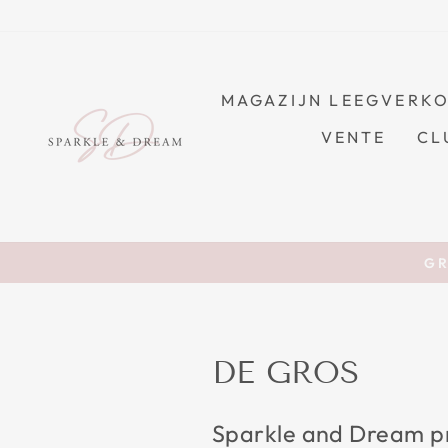
Passer
au
contenu
MAGAZIJN LEEGVERK
VENTE
CL
GR
DE GROS
Sparkle and Dream pr