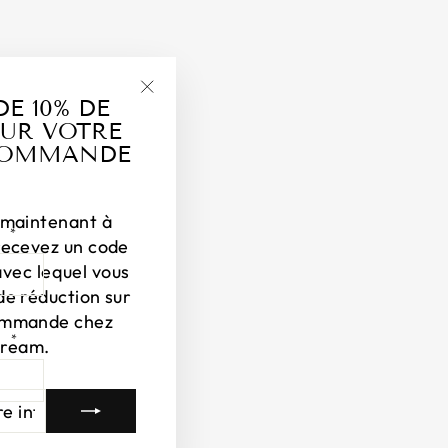
DE 10% DE
"Fermer
UR VOTRE
(Esc)"
COMMANDE
 maintenant à
T
*
recevez un code
avec lequel vous
de réduction sur
ommande chez
E
*
Dream.