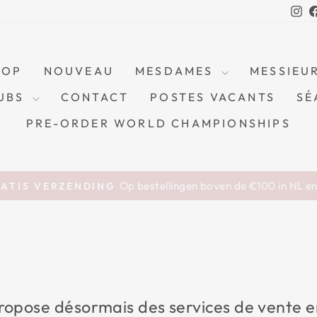
In
OOP
NOUVEAU
MESDAMES
MESSIEU
UBS
CONTACT
POSTES VACANTS
SÉ
PRE-ORDER WORLD CHAMPIONSHIPS
Op bestellingen boven de €100 in NL e
ATIS VERZENDING
Diaporama
Pause
opose désormais des services de vente e