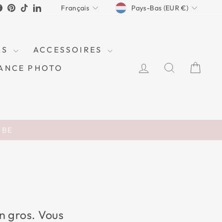
DEVISE
LANGUE
stagram
Facebook
Pinterest
TikTok
LinkedIn
Pays-Bas (EUR €)
Français
RS
ACCESSOIRES
SE CONNECTE
RECHER
PAN
ANCE PHOTO
n BE
n gros. Vous